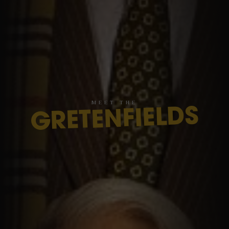
M
E
E
T
T
H
E
GRETENFIELDS