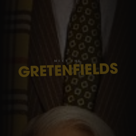
M
E
E
T
T
H
E
GRETENFIELDS